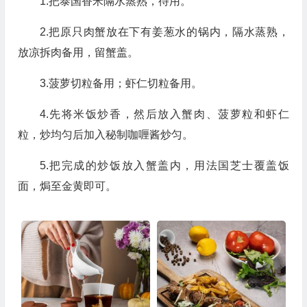
1.把泰国香米隔水蒸熟，待用。
2.把原只肉蟹放在下有姜葱水的锅内，隔水蒸熟，
放凉拆肉备用，留蟹盖。
3.菠萝切粒备用；虾仁切粒备用。
4.先将米饭炒香，然后放入蟹肉、菠萝粒和虾仁
粒，炒均匀后加入秘制咖喱酱炒匀。
5.把完成的炒饭放入蟹盖内，用法国芝士覆盖饭
面，焗至金黄即可。