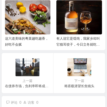
这六道美味的粤菜越吃越香，
有人说它是馄饨，我家乡却叫
好吃不会腻
它猫耳饺子，今日立冬就吃它
了
上一篇
下一篇
在债券市场，负利率即将成为历史
将搭载潜望长焦镜头
0
0
评论
访客