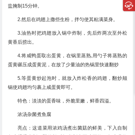
盐腌制15分钟。
2.然后在鸡翅上撒些生粉，拌匀使其粘满菜身。
3.油热时把鸡翅放入锅中炸制，先后炸两次至外松
黄香后捞出。
4.将咸鸭蛋取出蛋黄，在锅里蒸熟,用勺子将蒸熟的
蛋黄碾压成蛋黄泥，在放了少量油的热锅里快速翻炒
5.等蛋黄炒起泡时，就放入炸松香的鸡翅，翻炒颠
锅使鸡翅均匀裹上咸蛋黄即可。
特色：淡淡的蛋香味，外脆里嫩，鲜香四溢。
浓汤杂菌煮鱼腐
亮点：这道菜用浓鸡汤煮出菌菇的鲜美，下入自制