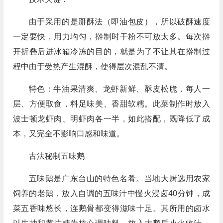
由于采用的是掰酥法（即油包皮），所以破酥速度
一定要快，用力均匀，擀制时干粉不可放太多。每次擀
开折叠后进冰箱冷冻的目的，就是为了不让其在擀制过
程中由于受热产生混酥，使得层次混乱不清。
特色：牛油果清爽、龙虾新鲜、酥皮松脆，每人一
层、方便取食，料足味美、香甜软糯。此菜制作时放入
波士顿龙虾肉、明虾肉各一半，如此搭配，既降低了成
本，又完全不影响口感和味道。
古法秘制五味鹅
五味鹅是广东台山的特色名肴。当地大厨选用农家
饲养的老鹅，放入自调的五味汁中慢火浸卤40分钟，成
菜五香味悠长，连鹅骨都变得滋味十足。其所用的卤水