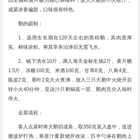
以生抽和黄片糖为核心调味料，放入大鹅后小火收汁，
成菜浓香偏甜，口味很有特色。
鹅的卤制：
1、选用生长期在120天左右的黑棕鹅，其肉质厚
实、鲜味浓郁。将其宰杀治净后无需飞水。
2、锅下清水10斤，调入海天金标生抽2斤、黄片糖
1.5斤、冰糖100克、米酒100克、甘草8克、八角4克、
陈皮2克、香叶2克大火煮沸，放入三只大鹅中火烧开后
转小火40分钟，至汤汁只剩锅底一层、鹅肉充分入味时
停火。
走菜流程：
客人点菜时将大鹅切成条，取350克装入盘中，送进
微波炉打热，将原汁重新烧开收浓，舀半勺淋在鹅肉上