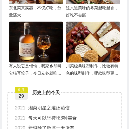
东北菜真实惠，不仅好吃，分
这六道美味的粤菜越吃越香，
量还大
好吃不会腻
有人说它是馄饨，我家乡却叫
川菜经典味型制作，比较有特
它猫耳饺子，今日立冬就吃它
色的味型制作，哪款味型更适
了
合你呢？
9 月
历史上的今天
29
2021
湘菜明星之灌汤蒸饺
2021
每天可以坚持吃3种美食
2020
新浪除了微博一无所有