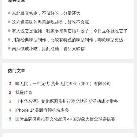
相关文章
东北菜真实惠，不仅好吃，分量还大
这六道美味的粤菜越吃越香，好吃不会腻
有人说它是馄饨，我家乡却叫它猫耳饺子，今日立冬就吃它了
川菜经典味型制作，比较有特色的味型制作，哪款味型更适合你呢？
南瓜做成小吃，搭配红糖，香甜又软糯
热门文章
1
喝无忧，一生无忧-贵州无忧酒业（集团）有限公司
2
我是传奇
3
《中华名酒》文化探源贵州行遵义站首期活动成功举办
4
iPhone 14美版有锁机坑多多
5
国际品牌盛典推荐文化品牌-中国形象大使全球选拔赛