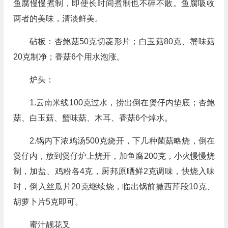
鱼腐慢慢煮制，即使长时间煮制也不碎不散。鱼腐吸收
两者的美味，清淡鲜美。
砧板：杏鲍菇50克切菱形片；白玉菇80克、蟹味菇
20克制净；香菇6个用水泡涨。
炉头：
1.云南米线100克过水，捞出倒在煲仔内垫底；杏鲍
菇、白玉菇、蟹味菇、木耳、香菇6个焯水。
2.锅内下浓鸡汤500克烧开，下几种菌菇略烧，倒在
煲仔内，放到煲仔炉上烧开，加鱼腐200克，小火慢慢烧
制，加盐、鸡粉各4克，厨邦原晒鲜2克调味，快烧入味
时，倒入丝瓜片20克继续烧，临出锅前撒西芹段10克、
胡萝卜片5克即可。
蜜汁靓花叉