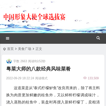
首页
美食广场
正文
字数 2663
阅读8分52秒
粤菜大师的八款经典风味菜肴
2022-09-29 18:22:24
阅读模式
133,509
这道菜是从“泰式柠檬鲈鱼”改良而来的，除了将主料
换为肉质更加鲜嫩的桂鱼外，又以鲜榨柠檬调成味汁，
浇入蒸熟的桂鱼中，装盘时再摆入新鲜柠檬丁，卖相清