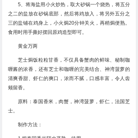
5、将海盐用小火炒热，取大砂锅一个烧热，将五分
之二的盐放在砂锅底部，然后将鸡放入，将另外五分之
三的盐铺在鸡身上，小火焗20分钟关火，再稍焗便熟。
食用时用手撕好摆回原鸡造型即可。
黄金万两
芝士焗饭粒粒甘香，不仅具备蟹肉的鲜味、秘制咖
喱酱的浓香，还有芝士和咖喱的完美结合、神湾菠萝的
清爽香甜、虾仁的爽口，浓而不腻，口感丰富，令人齿
颊留香。
原料：泰国香米，肉蟹，神湾菠萝，虾仁，法国芝
士。
制作方法：