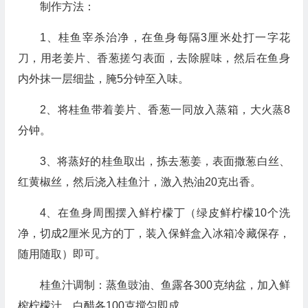
制作方法：
1、桂鱼宰杀治净，在鱼身每隔3厘米处打一字花
刀，用老姜片、香葱搓匀表面，去除腥味，然后在鱼身
内外抹一层细盐，腌5分钟至入味。
2、将桂鱼带着姜片、香葱一同放入蒸箱，大火蒸8
分钟。
3、将蒸好的桂鱼取出，拣去葱姜，表面撒葱白丝、
红黄椒丝，然后浇入桂鱼汁，激入热油20克出香。
4、在鱼身周围摆入鲜柠檬丁（绿皮鲜柠檬10个洗
净，切成2厘米见方的丁，装入保鲜盒入冰箱冷藏保存，
随用随取）即可。
桂鱼汁调制：蒸鱼豉油、鱼露各300克纳盆，加入鲜
榨柠檬汁、白醋各100克搅匀即成。