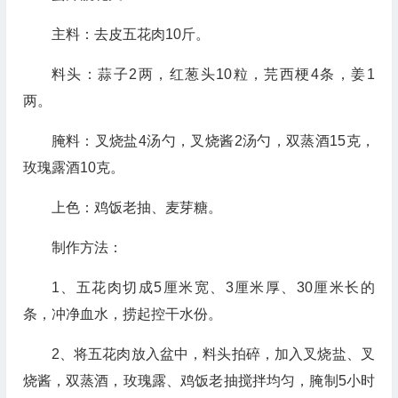
主料：去皮五花肉10斤。
料头：蒜子2两，红葱头10粒，芫西梗4条，姜1
两。
腌料：叉烧盐4汤勺，叉烧酱2汤勺，双蒸酒15克，
玫瑰露酒10克。
上色：鸡饭老抽、麦芽糖。
制作方法：
1、五花肉切成5厘米宽、3厘米厚、30厘米长的
条，冲净血水，捞起控干水份。
2、将五花肉放入盆中，料头拍碎，加入叉烧盐、叉
烧酱，双蒸酒，玫瑰露、鸡饭老抽搅拌均匀，腌制5小时