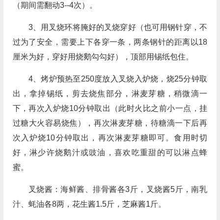
（期间需翻动3--4次）。
3、用叉烧环将腌好的叉烧穿好（也可用钢针穿，不
过为了安全，需要上下各穿一条，两条钢针的距离以18
厘米为好，穿好用烧鹅勾勾好），顶部用锡纸包住。
4、烤炉预热至250度放入叉烧入炉烧，烧25分钟取
出，拿掉锡纸，剪去烧焦部分，淋麦芽糖，稍微滴一
下，再次入炉烧10分钟取出（此时火比之前小一点，挂
过糖大火容易烧焦），再次淋麦芽糖，待糖滴一下后再
次入炉烧10分钟取出，再次淋麦芽糖即可。食用时切
好，淋少许烧鹅汁或豉油，喜欢吃重甜的可以淋点蜂
蜜。
叉烧酱：海鲜酱、排骨酱各3斤，叉烧酱5斤，南乳
汁、蚝油各8两，花生酱1.5斤，芝麻酱1斤。