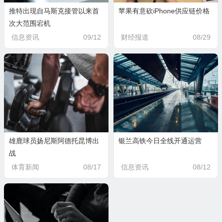
推特出现自马斯克接管以来首
苹果有意砍iPhone供应链价格
次大范围宕机
信息资讯
09/12
财经报道
08/29
雄鹿球员扬尼斯阿德托昆博出
银兰高铁今日全线开通运营
战
体育新闻
08/17
信息资讯
08/12