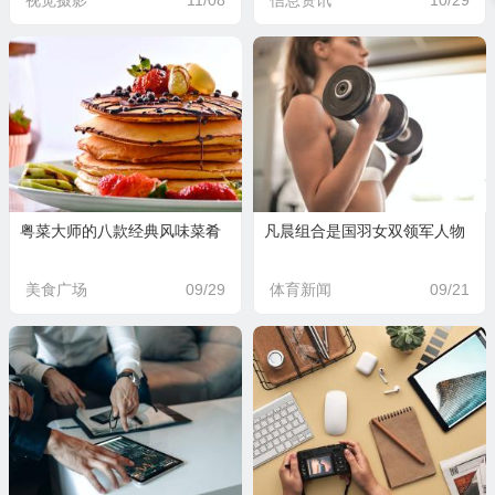
视觉摄影
11/08
信息资讯
10/29
粤菜大师的八款经典风味菜肴
凡晨组合是国羽女双领军人物
美食广场
09/29
体育新闻
09/21