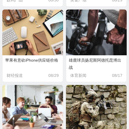
数码产品
08/30
美食广场
08/29
苹果有意砍iPhone供应链价格
雄鹿球员扬尼斯阿德托昆博出
战
财经报道
08/29
体育新闻
08/17