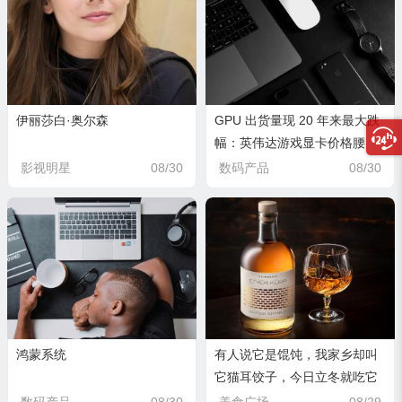
伊丽莎白·奥尔森
GPU 出货量现 20 年来最大跌
幅：英伟达游戏显卡价格腰
斩，AMD 仍在观望
影视明星
08/30
数码产品
08/30
鸿蒙系统
有人说它是馄饨，我家乡却叫
它猫耳饺子，今日立冬就吃它
了