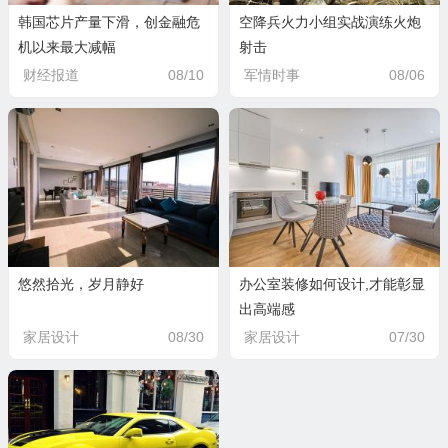
韩国芯片产量下滑，创金融危
空降兵火力小组实战演练火炮
机以来最大减幅
射击
财经报道
08/10
军情时事
08/06
悠然拾光，岁月静好
办公室装修如何设计,才能彰显
出高端感
家居设计
08/30
家居设计
07/30