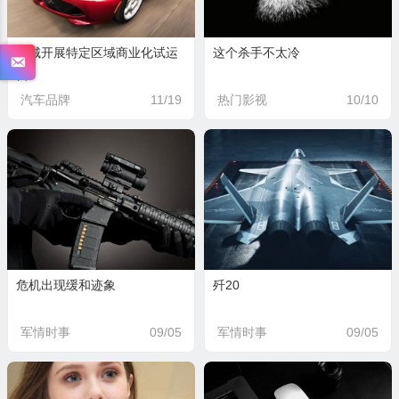
多城开展特定区域商业化试运
这个杀手不太冷
营
汽车品牌
11/19
热门影视
10/10
危机出现缓和迹象
歼20
军情时事
09/05
军情时事
09/05